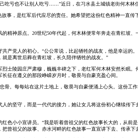
吃亏也不让别人吃亏……”近日，在习水县土城镇老街何木林
故事，是红军后代应尽的责任。她希望把这份红色精神一直传
精神原点。20世纪50年代起，何木林便常年奔走在青杠坡、
产党人的初心。“公公常说，比起牺牲的战友，他是幸运的。
，就是离世后葬在青杠坡，长久陪伴牺牲的战友。”
士陵园庄严肃穆，巍巍丰碑之下，老红军何木林安然长眠。何莉
军长征在遵义的那段峥嵘岁月时，敬畏与自豪充盈心间。
骨。每每站在这片土地上，敬畏与自豪便涌上心头。这份工作
人的坚守，而是一代代的接力，她让女儿将这份初心继续传下去
色小小宣讲员。“我是听着曾祖父的红色故事长大的，从前是
，把曾祖父的故事、赤水河畔的红色故事一直宣讲下去、传承下