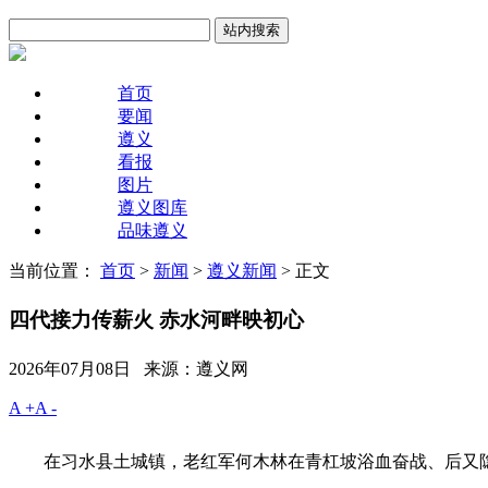
首页
要闻
遵义
看报
图片
遵义图库
品味遵义
当前位置：
首页
>
新闻
>
遵义新闻
> 正文
四代接力传薪火 赤水河畔映初心
2026年07月08日 来源：遵义网
A +
A -
在习水县土城镇，老红军何木林在青杠坡浴血奋战、后又隐