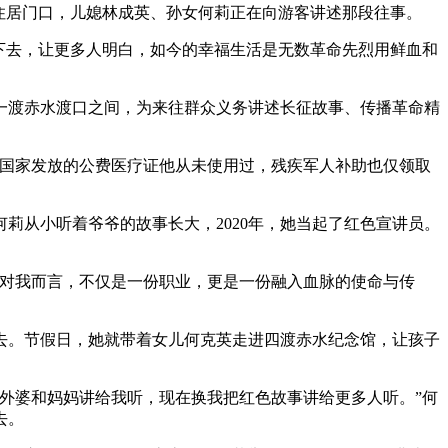
住居门口，儿媳林成英、孙女何莉正在向游客讲述那段往事。
下去，让更多人明白，如今的幸福生活是无数革命先烈用鲜血和
一渡赤水渡口之间，为来往群众义务讲述长征故事、传播革命精
国家发放的公费医疗证他从未使用过，残疾军人补助也仅领取
从小听着爷爷的故事长大，2020年，她当起了红色宣讲员。
对我而言，不仅是一份职业，更是一份融入血脉的使命与传
。节假日，她就带着女儿何克英走进四渡赤水纪念馆，让孩子
外婆和妈妈讲给我听，现在换我把红色故事讲给更多人听。”何
去。