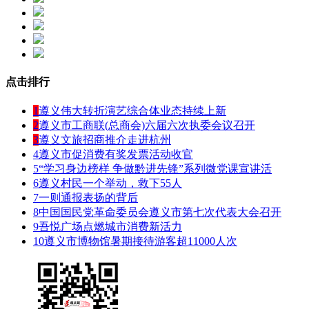
点击排行
1
遵义伟大转折演艺综合体业态持续上新
2
遵义市工商联(总商会)六届六次执委会议召开
3
遵义文旅招商推介走进杭州
4
遵义市促消费有奖发票活动收官
5
“学习身边榜样 争做黔进先锋”系列微党课宣讲活
6
遵义村民一个举动，救下55人
7
一则通报表扬的背后
8
中国国民党革命委员会遵义市第七次代表大会召开
9
吾悦广场点燃城市消费新活力
10
遵义市博物馆暑期接待游客超11000人次