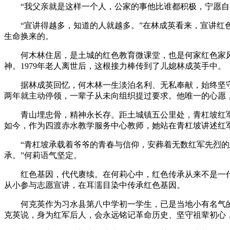
“我父亲就是这样一个人，公家的事他比谁都积极，宁愿自己
“宣讲得越多，知道的人就越多。”在林成英看来，宣讲红色
生命换来的。
何木林住居，是土城的红色教育微课堂，也是何家红色家风的
神。1979年老人离世后，这根接力棒传到了儿媳林成英手中。
据林成英回忆，何木林一生淡泊名利、无私奉献，始终坚守共
两年就主动停领，一辈子从未向组织提过要求。他唯一的心愿
青山埋忠骨，精神永长存。距土城镇五公里处，青杠坡红军烈
如今，作为四渡赤水教学服务中心教师，她站在青杠坡讲述红
“青杠坡承载着爷爷的青春与信仰，安葬着无数红军先烈的忠
承。”何莉语气坚定。
红色基因，代代赓续。在何莉心中，红色传承从来不是一代
从小参与志愿宣讲，在耳濡目染中传承红色基因。
何克英作为习水县第八中学初一学生，已是当地小有名气的红
克英说，身为红军后人，会永远铭记革命历史、坚守祖辈初心